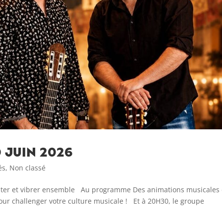
0 juin 2026
és
,
Non classé
chanter et vibrer ensemble Au programme Des animations musicales
our challenger votre culture musicale ! Et à 20H30, le groupe