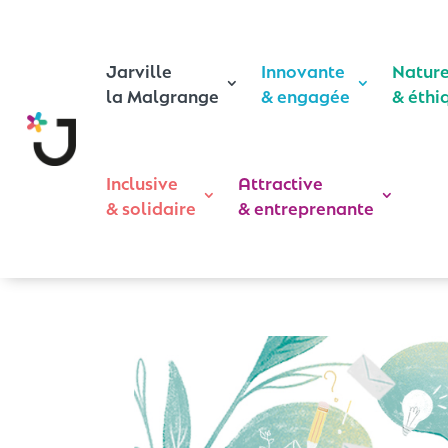
Jarville
Innovante
Natur
la Malgrange
& engagée
& éthi
Inclusive
Attractive
& solidaire
& entreprenante