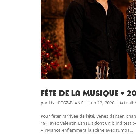
Fête de la musique • 2
par
Lisa PEGZ-BLANC
|
Juin 12, 2026
|
Actualit
Pour fêter l’arrivée de l’été, venez danser, 
19H avec Valentin Esnault dont un blind test p
Air’Manos enflammera la scène avec rumba...