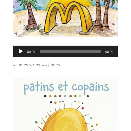
Lecteur
00:00
00:00
audio
« James street » – James