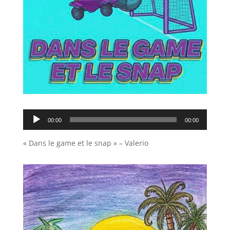
Lecteur
00:00
00:00
audio
« Dans le game et le snap » – Valerio