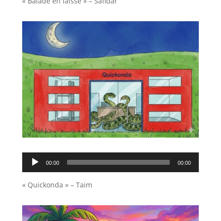
« Balade en laisse » – Safidar
Lecteur
00:00
00:00
audio
« Quickonda » – Taim