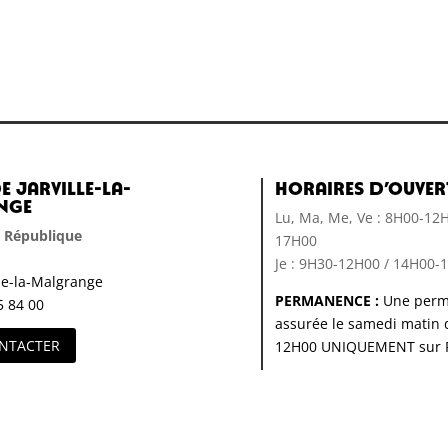
e Jarville-la-
Horaires d’ouver
nge
Lu, Ma, Me, Ve : 8H00-12
a République
17H00
Je : 9H30-12H00 / 14H00-
lle-la-Malgrange
PERMANENCE :
Une perm
5 84 00
assurée le samedi matin 
NTACTER
12H00 UNIQUEMENT sur 