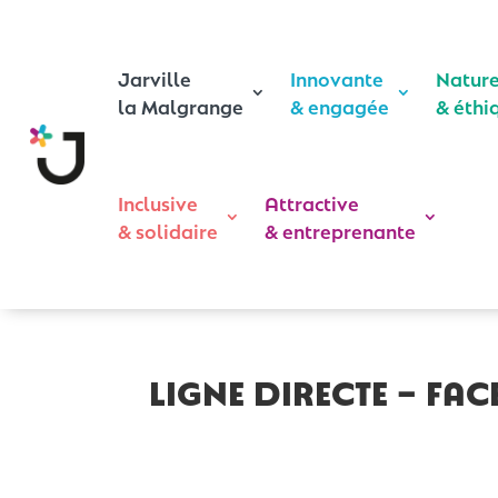
Jarville
Innovante
Natur
la Malgrange
& engagée
& éthi
Inclusive
Attractive
& solidaire
& entreprenante
LIGNE DIRECTE – Fa