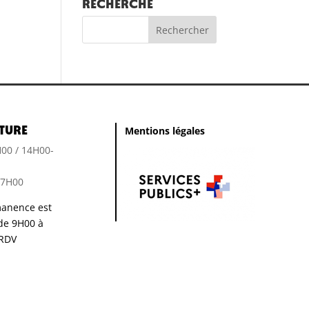
RECHERCHE
ture
Mentions légales
H00 / 14H00-
17H00
anence est
de 9H00 à
RDV