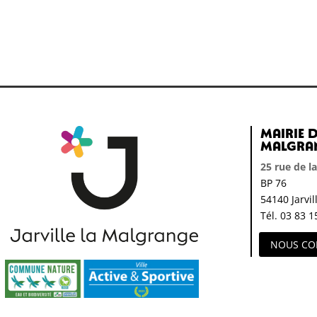
Mairie d
Malgra
25 rue de l
BP 76
54140 Jarvi
Tél. 03 83 1
NOUS CO