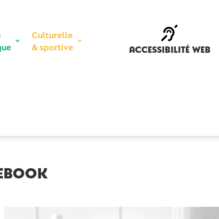
e
Culturelle
que
& sportive
accessibilité web
cebook