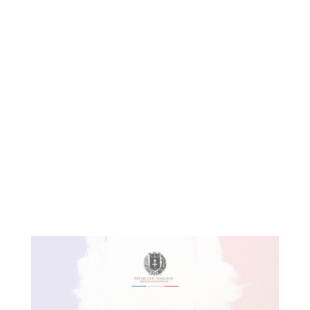
Journée nationale du souvenir des victimes et des
héros de la Déportation, dimanche 28 avril 2024, à
10h00, au Monument aux Morts
À l’issue de la cérémonie, des roses blanches seront
déposées aux plaques commémoratives en mémoire
de :
Marcelle et Léon BORREDON, passerelle des époux
BORREDON
Marthe SZEJMAN et ses enfants, Léon et Esther, 12
rue de la République