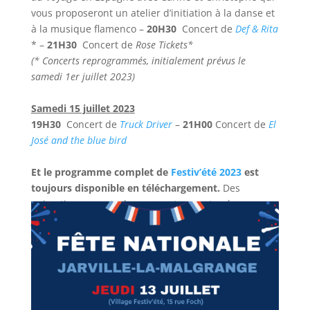
vous proposeront un atelier d’initiation à la danse et
à la musique flamenco –
20H30
Concert de
Def & Rita
* –
21H30
Concert de
Rose Tickets*
(* Concerts reprogrammés, initialement prévus le
samedi 1er juillet 2023)
Samedi 15 juillet 2023
19H30
Concert de
Truck Driver
–
21H00
Concert de
El
José and the blue bird
Et le programme complet de
Festiv’été 2023
est
toujours disponible en téléchargement.
Des
animations, spectacles, concerts… sont prévus
jusqu’au 26 août 2023.