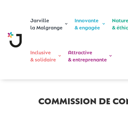
Jarville
Innovante
Natur
la Malgrange
& engagée
& éthi
Inclusive
Attractive
& solidaire
& entreprenante
commission de cont