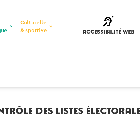
e
Culturelle
que
& sportive
accessibilité web
rôle des listes électoral